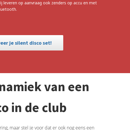
ij leveren op aanvraag ook zenders op accu en met
luetooth.
eer je silent disco set!
namiek van een
co in de club
aring, maar stel je voor dat er ook nog eens een