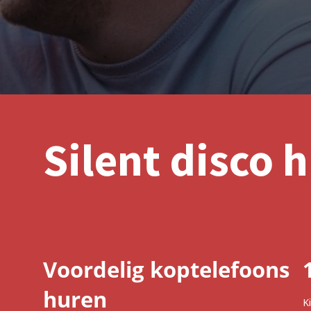
Silent disco 
Voordelig koptelefoons
huren
Ki