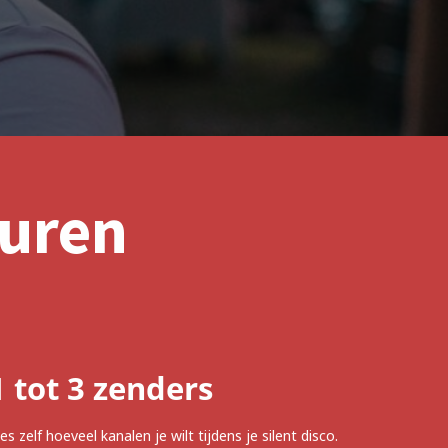
huren
1 tot 3 zenders
es zelf hoeveel kanalen je wilt tijdens je silent disco.