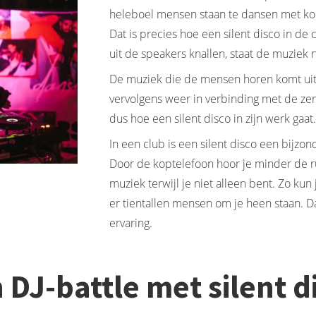
heleboel mensen staan te dansen met kopt
Dat is precies hoe een silent disco in de
uit de speakers knallen, staat de muziek 
De muziek die de mensen horen komt uit
vervolgens weer in verbinding met de zen
dus hoe een silent disco in zijn werk gaat.
In een club is een silent disco een bijzo
Door de koptelefoon hoor je minder de r
muziek terwijl je niet alleen bent. Zo kun
er tientallen mensen om je heen staan. D
ervaring.
 DJ-battle met silent d