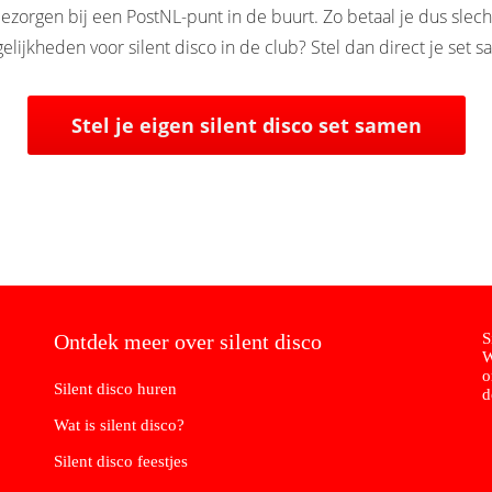
 bezorgen bij een PostNL-punt in de buurt. Zo betaal je dus sle
ijkheden voor silent disco in de club? Stel dan direct je set 
Stel je eigen silent disco set samen
Ontdek meer over silent disco
S
W
o
Silent disco huren
d
Wat is silent disco?
Silent disco feestjes