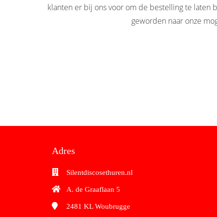
klanten er bij ons voor om de bestelling te laten
geworden naar onze mogel
Adres
Silentdiscosethuren.nl
A. de Graaflaan 5
2481 KL
Woubrugge