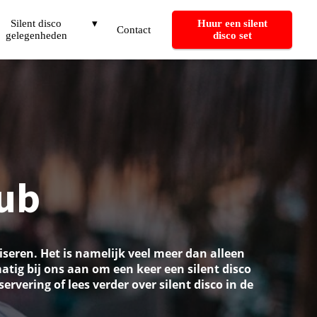
Silent disco
Huur een silent
Contact
gelegenheden
disco set
lub
aniseren. Het is namelijk veel meer dan alleen
atig bij ons aan om een keer een silent disco
rvering of lees verder over silent disco in de