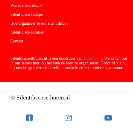
Wat is silent disco?
Silent disco feestjes
Hoe organiseer je een silent disco?
Silent disco locaties
Contact
Silentdiscosethuren.nl is een onderdeel van
HuurNu.nl
. We zetten ons
in om samen met jou het leukste feest te organiseren. Groot of klein,
bij ons krijgt iedereen dezelfde aandacht en het mooiste apparatuur.
© Silentdiscosethuren.nl