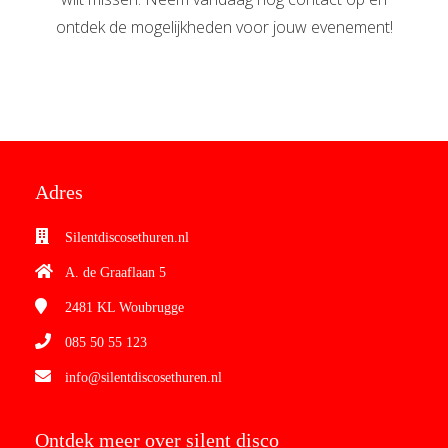
ontdek de mogelijkheden voor jouw evenement!
Adres
Silentdiscosethuren.nl
A. de Graaflaan 5
2481 KL
Woubrugge
085 50 55 123
info@silentdiscosethuren.nl
Ontdek meer over silent disco