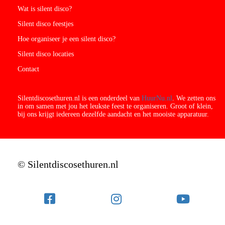
Wat is silent disco?
Silent disco feestjes
Hoe organiseer je een silent disco?
Silent disco locaties
Contact
Silentdiscosethuren.nl is een onderdeel van
HuurNu.nl
. We zetten ons
in om samen met jou het leukste feest te organiseren. Groot of klein,
bij ons krijgt iedereen dezelfde aandacht en het mooiste apparatuur.
© Silentdiscosethuren.nl